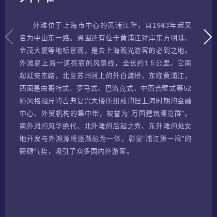
外
滩
位于上海市中心的黄浦江畔，自
1943
年起又
名
为
中山
东
一路。周
围还
有位于黄浦江
对
岸
东
方明珠、
金茂大厦等地
标
景
观
，是去上海
观
光游客的必到之地。
外
滩
是上海一道亮
丽
的
风
景
线
，全
长约
1.5
公里。它南
起延安
东
路，北至
苏
州河上的外白渡
桥
，
东临
黄浦江，
西面是由哥特式、
罗马
式、巴洛克式、中西合壁式等
52
幢
风
格迥异的古典复
兴
大楼所
组
成的旧上海
时
期的金融
中心、外
贸
机构的集中
带
，被誉
为
“
万国建筑博
览
群
”
。
南外
滩
的
风华绝
代、北外
滩
的后起之秀、
东
外
滩
的
处
女
地开
发
与外
滩
源将逐
渐
融
为
一体，彰
显
“
浦江第一湾
”
的
磅礴气
势
，吸引了众多国内外游客。